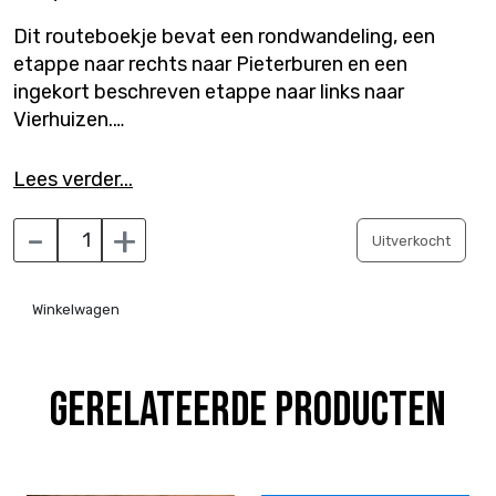
Dit routeboekje bevat een rondwandeling, een
etappe naar rechts naar Pieterburen en een
ingekort beschreven etappe naar links naar
Vierhuizen.
De routeboekjes zijn noodzakelijk om de route
Lees verder...
goed te kunnen volgen en bevatten alle relevante
-
+
informatie. De handige QR code om de
Uitverkocht
interactieve kaart voor onderweg te raadplegen
staat ook in de routeboekjes, net als toegang
naar alle podcastafleveringen van de 22 kerken.
Winkelwagen
De complete set aanschaffen geeft veel
voordeel t.o.v. de routeboekjes los kopen.
Gerelateerde producten