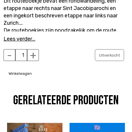
Dit routeboekje bevat een rondwandeling, een
etappe naar rechts naar Sint Jacobiparochi en
een ingekort beschreven etappe naar links naar
Zurich.
De routeboekjes zijn noodzakelijk om de route
goed te kunnen volgen en bevatten alle relevante
Lees verder...
informatie. De handige QR code om de
-
+
interactieve kaart voor onderweg te raadplegen
Uitverkocht
staat ook in de routeboekjes, net als toegang
naar alle podcastafleveringen van de 22 kerken.
De complete set aanschaffen geeft veel
Winkelwagen
voordeel t.o.v. de routeboekjes los kopen.
Gerelateerde producten